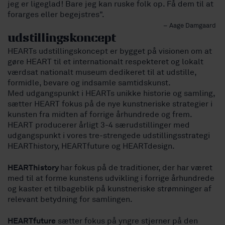
jeg er ligeglad! Bare jeg kan ruske folk op. Få dem til at
forarges eller begejstres".
– Aage Damgaard
udstillingskoncept
HEARTs udstillingskoncept er bygget på visionen om at
gøre HEART til et internationalt respekteret og lokalt
værdsat nationalt museum dedikeret til at udstille,
formidle, bevare og indsamle samtidskunst.
Med udgangspunkt i HEARTs unikke historie og samling,
sætter HEART fokus på de nye kunstneriske strategier i
kunsten fra midten af forrige århundrede og frem.
HEART producerer årligt 3-4 særudstillinger med
udgangspunkt i vores tre-strengede udstillingsstrategi
HEARThistory, HEARTfuture og HEARTdesign.
HEARThistory
har fokus på de traditioner, der har været
med til at forme kunstens udvikling i forrige århundrede
og kaster et tilbageblik på kunstneriske strømninger af
relevant betydning for samlingen.
HEARTfuture
sætter fokus på yngre stjerner på den