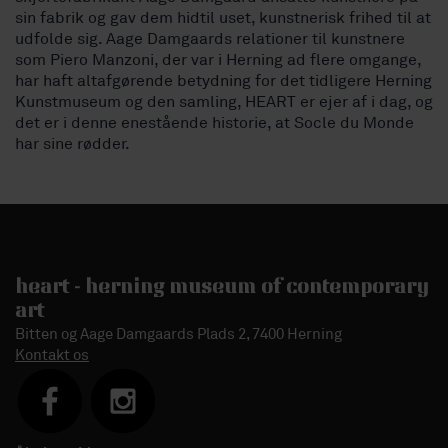
sin fabrik og gav dem hidtil uset, kunstnerisk frihed til at
udfolde sig. Aage Damgaards relationer til kunstnere
som Piero Manzoni, der var i Herning ad flere omgange,
har haft altafgørende betydning for det tidligere Herning
Kunstmuseum og den samling, HEART er ejer af i dag, og
det er i denne enestående historie, at Socle du Monde
har sine rødder.
heart - herning museum of contemporary
art
Bitten og Aage Damgaards Plads 2, 7400 Herning
Kontakt os