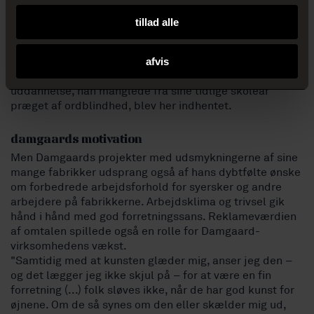
Manzoni – boede på hotel i Herning.
Der er ingen tvivl om, at Damgaard-familiens liv på flere
tillad alle
måder var præget af kunsten og de gode venskaber, der
udviklede sig under opholdene. Samtalen, venskabet
og den særlige ånd, der herskede når kunstnerne var til
afvis
stede, har virket som livseliksir for Damgaard. Den
uddannelse, han manglede fra sine tidlige skoleår
præget af ordblindhed, blev her indhentet.
damgaards motivation
Men Damgaards projekter med udsmykningerne af sine
mange fabrikker udsprang også af hans dybtfølte ønske
om forbedrede arbejdsforhold for syersker og andre
arbejdere på fabrikkerne. Arbejdsklima og trivsel gik
hånd i hånd med god forretningssans. Reklameværdien
af omtalen spillede også en rolle for Damgaard-
virksomhedens vækst.
"Samtidig med at kunsten glæder mig, anser jeg den –
og det lægger jeg ikke skjul på – for at være en fin
forretning (...) folk sløves ikke, når de har god kunst for
øjnene. Om de så synes om den eller skælder mig ud,