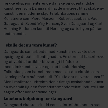
række eksperimenterende danske og udenlandske
kunstnere, som Damgaard havde inviteret til at skabe ny
kunst i den moderne skjortefabrikations rammer.
Kunstnere som Piero Manzoni, Robert Jacobsen, Paul
Gadegaard, Svend Wiig Hansen, Sven Dalsgaard og Carl-
Henning Pedersen kom til Herning og satte byen på den
anden ende.
"skulle det nu være kunst?"
Damgaards samarbejde med kunstnerne vakte stor
opsigt og debat i offentligheden. En storm af læserbreve
og et væld af artikler blev bragt i både de
landsdækkende aviser og i det lokale Herning
Folkeblad, som harcelerede mod "alt det skrald, som
Herning måtte stå model til. "Skulle det nu være kunst?"
Men i realiteten udtrykte den dristige nyskabende kunst
en dynamik lig den fremadstormende tekstilindustri i sin
søgen efter nye landvindinger.
kunstens betydning for damgaard
Damgaard skabte i sin tid som skjortefabrikant en stor