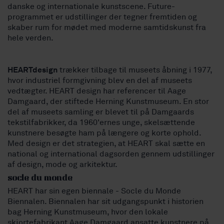
danske og internationale kunstscene. Future-
programmet er udstillinger der tegner fremtiden og
skaber rum for mødet med moderne samtidskunst fra
hele verden.
HEARTdesign
trækker tilbage til museets åbning i 1977,
hvor industriel formgivning blev en del af museets
vedtægter. HEART design har referencer til Aage
Damgaard, der stiftede Herning Kunstmuseum. En stor
del af museets samling er blevet til på Damgaards
tekstilfabrikker, da 1960'ernes unge, skelsættende
kunstnere besøgte ham på længere og korte ophold.
Med design er det strategien, at HEART skal sætte en
national og international dagsorden gennem udstillinger
af design, mode og arkitektur.
socle du monde
HEART har sin egen biennale - Socle du Monde
Biennalen. Biennalen har sit udgangspunkt i historien
bag Herning Kunstmuseum, hvor den lokale
skjortefabrikant Aage Damgaard ansatte kunstnere på