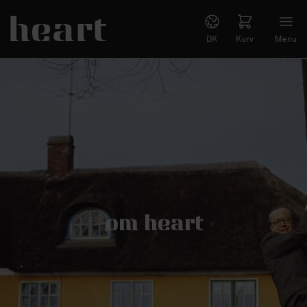
DK
Kurv
Menu
om heart