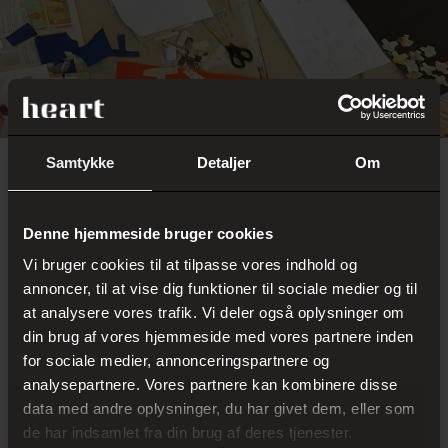
Samtykke
Detaljer
Om
Se vores spændende undervisningsmaterialer her:
DAGTILBUD
Denne hjemmeside bruger cookies
Bliv skattejæger for en dag! – Om at samle
Oplevelsestilbud Form Aftryk
Vi bruger cookies til at tilpasse vores indhold og
Robin Hood i helteland
annoncer, til at vise dig funktioner til sociale medier og til
at analysere vores trafik. Vi deler også oplysninger om
INDSKOLING
din brug af vores hjemmeside med vores partnere inden
Kunsten smitter! – Om at samle
Undervisningstilbud Form Aftryk Indskoling
for sociale medier, annonceringspartnere og
Kreativt værkstedstilbud i Smittet af Bacillen
analysepartnere. Vores partnere kan kombinere disse
Robin Hood i helteland -på ekspedition i Birk
data med andre oplysninger, du har givet dem, eller som
MELLEMTRIN
de har indsamlet fra din brug af deres tjenester.