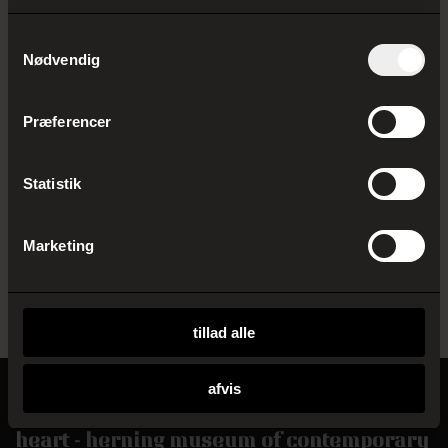
Lav en anmeldelse af udstillingen Smittet af Bacillen –
Om at samle
Samtykkevalg
Kreativt værkstedstilbud i Smittet af Bacillen
Undervisningsforløb Form Aftryk Mellemtrin
Nødvendig
Fattigdom og sult - udforsk Jaume Plensas Kunstværk
Herning Doors og FNs Verdensmål
På jagt efter tegn i arkitekturen
Præferencer
UDSKOLING
Skriv en reportage af udstillingen Smittet af bacillen
–
Statistik
Hvad er fascinerer os ved kunsten?
Undervisningsforløb Form Aftryk Udskoling
Spotlight på arkitekturen
Marketing
Hvad er FN ́s verdensmål egentligt? Udforsk Jaume
Plensa’s kunstværk Herning Doors
og sæt fokus på de helt store, verdensomspændende
udfordringer
tillad alle
afvis
heart - herning museum of contemporary