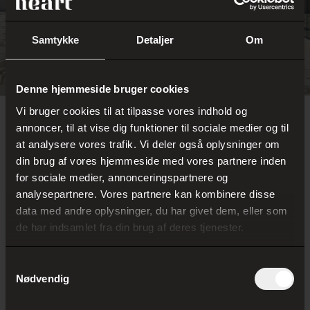
Samtykke
Detaljer
Om
Denne hjemmeside bruger cookies
Vi bruger cookies til at tilpasse vores indhold og
HEART– Herning Museum of Contemporary Art
annoncer, til at vise dig funktioner til sociale medier og til
Bitten & Aage Damgaards Plads 2
at analysere vores trafik. Vi deler også oplysninger om
7400 Herning
din brug af vores hjemmeside med vores partnere inden
T: +45 9712 1033
for sociale medier, annonceringspartnere og
med bus og tog
analysepartnere. Vores partnere kan kombinere disse
Du kan tage toget til Birk Centerpark, hvorfra der kun er
data med andre oplysninger, du har givet dem, eller som
500 meter til HEART. Fra Herning Station kan du også
de har indsamlet fra din brug af deres tjenester.
benytte bybus nr. 2, som holder i kort gåafstand fra
HEART.
> Find din rejse på Rejseplan.dk
Samtykkevalg
Nødvendig
med bil