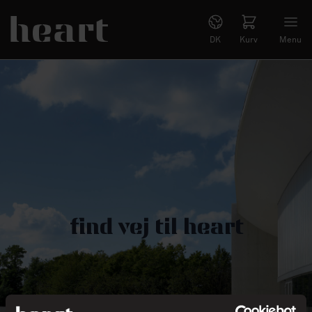
DK
Kurv
Menu
find vej til heart