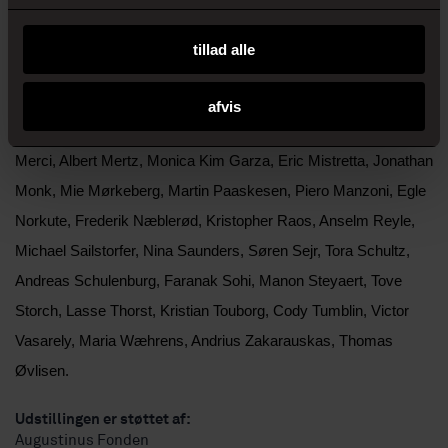
Amalie Jakobsen, Asger Jorn, Michael Johansson, Ken
Kagami, Keisuke Yamamoto, Mie Olise Kjærgaard, John Knuth,
tillad alle
Alicja Kwade, Ida Kventny, Sean Landers, Prosper Legault,
Jonas Lund, Luna Lund Jensen, Sophie Filtenborg, Lazar
afvis
Lyutakov, Tony Matelli, Kim Richard Adler Mejdahl, Mahsa
Merci, Albert Mertz, Monica Kim Garza, Eric Mistretta, Jonathan
Monk, Mie Mørkeberg, Martin Paaskesen, Piero Manzoni, Egle
Norkute, Frederik Næblerød, Kristopher Raos, Anselm Reyle,
Michael Sailstorfer, Nina Saunders, Søren Sejr, Tora Schultz,
Andreas Schulenburg, Faranak Sohi, Manon Steyaert, Tove
Storch, Lasse Thorst, Kristian Touborg, Cody Tumblin, Victor
Vasarely, Maria Wæhrens, Andrius Zakarauskas, Thomas
Øvlisen.
Udstillingen er støttet af:
Augustinus Fonden